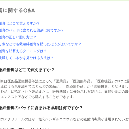
急絆創膏はどこで買えますか？
急絆創膏のバッドに含まれる薬剤は何ですか？
急絆創膏の正しい貼り方は？
い擦り傷などでも救急絆創膏を貼ったほうがよいですか？
急絆創膏を貼替えるタイミングは？
口が化膿しているかを見分ける方法は？
 救急絆創膏はどこで買えますか？
創膏は医薬品医療機器等法によって「医薬品」「医薬部外品」「医療機器」の3つに
改正による規制緩和でほとんどの製品が、「医薬部外品」か「医療機器」となりまし
部外品」に指定された製品または「医療機器」に分類される製品は、薬局や薬店のほ
ニエンスストアなどでも購入することができます。
 救急絆創膏のバッドに含まれる薬剤は何ですか？
度のアクリノールのほか、塩化ベンザルコニウムなどの殺菌消毒薬が使用されていま