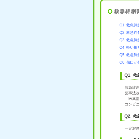
Q1. 救
Q2. 救
Q3. 救
Q4. 軽
Q5. 救
Q6. 傷
Q1.
救急絆
薬事法
「医薬
コンビ
Q2.
一定濃