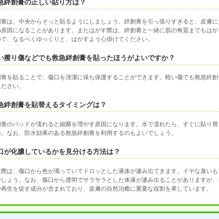
 救急絆創膏の正しい貼り方は？
創膏は、中央からそっと貼るようにしましょう。絆創膏を引っ張りすぎると、皮膚に
の原因になることがあります。またはがす際は、絆創膏と一緒に肌の角質までもはが
ので、なるべくゆっくりと、はがすよう心掛けてください。
 軽い擦り傷などでも救急絆創膏を貼ったほうがよいですか？
創膏を貼ることで、傷口を清潔に保ち保護することができます。軽い傷でも救急絆創
ください。
 救急絆創膏を貼替えるタイミングは？
創膏のパッドが濡れると細菌を増やす原因になります。水で濡れたら、すぐに貼り替
い。なお、防水効果のある救急絆創膏を利用するのもよいでしょう。
 傷口が化膿しているかを見分ける方法は？
た際は、傷口から色が濁っていてドロッとした液体が滲み出てきます。イヤな臭いも
でしょう。なお、傷口から透明でサラサラとした体液が滲み出ることがありますが、
や再生を促す成分が含まれており、皮膚の自然治癒に重要な役割を果しています。