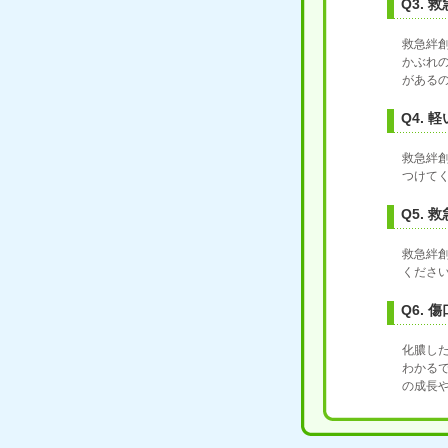
Q3.
救急絆
かぶれ
がある
Q4.
救急絆
つけて
Q5.
救急絆
くださ
Q6.
化膿し
わかる
の成長