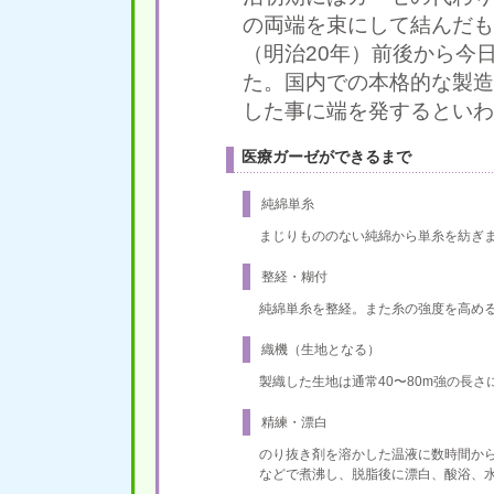
の両端を束にして結んだも
（明治20年）前後から今
た。国内での本格的な製造
した事に端を発するといわ
医療ガーゼができるまで
純綿単糸
まじりもののない純綿から単糸を紡ぎ
整経・糊付
純綿単糸を整経。また糸の強度を高め
織機（生地となる）
製織した生地は通常40〜80m強の長
精練・漂白
のり抜き剤を溶かした温液に数時間か
などで煮沸し、脱脂後に漂白、酸浴、