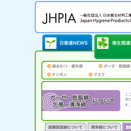
こ
等
す