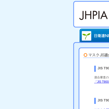
JIS 
適合審査の
「JIS 
JIS 